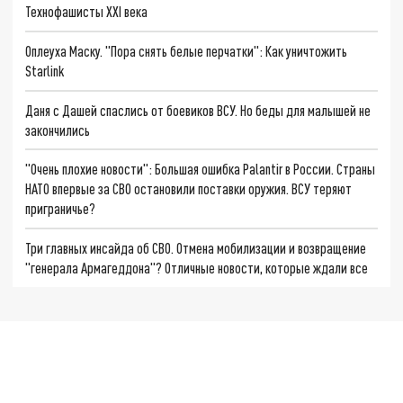
Технофашисты XXI века
Оплеуха Маску. "Пора снять белые перчатки": Как уничтожить
Starlink
Даня с Дашей спаслись от боевиков ВСУ. Но беды для малышей не
закончились
"Очень плохие новости": Большая ошибка Palantir в России. Страны
НАТО впервые за СВО остановили поставки оружия. ВСУ теряют
приграничье?
Три главных инсайда об СВО. Отмена мобилизации и возвращение
"генерала Армагеддона"? Отличные новости, которые ждали все