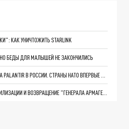
ТКИ": КАК УНИЧТОЖИТЬ STARLINK
. НО БЕДЫ ДЛЯ МАЛЫШЕЙ НЕ ЗАКОНЧИЛИСЬ
"ОЧЕНЬ ПЛОХИЕ НОВОСТИ": БОЛЬШАЯ ОШИБКА PALANTIR В РОССИИ. СТРАНЫ НАТО ВПЕРВЫЕ ЗА СВО ОСТАНОВИЛИ ПОСТАВКИ ОРУЖИЯ. ВСУ ТЕРЯЮТ ПРИГРАНИЧЬЕ?
ТРИ ГЛАВНЫХ ИНСАЙДА ОБ СВО. ОТМЕНА МОБИЛИЗАЦИИ И ВОЗВРАЩЕНИЕ "ГЕНЕРАЛА АРМАГЕДДОНА"? ОТЛИЧНЫЕ НОВОСТИ, КОТОРЫЕ ЖДАЛИ ВСЕ