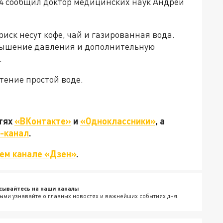
24 сообщил доктор медицинских наук Андрей
риск несут кофе, чай и газированная вода.
вышение давления и дополнительную
.
тение простой воде.
етях
«ВКонтакте»
и
«Одноклассники»
, а
-канал
.
ем канале «Дзен»
.
сывайтесь на наши каналы
ыми узнавайте о главных новостях и важнейших событиях дня.