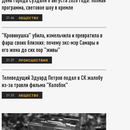
День города Суздаля 8 августа 2026 года: полная
программа, световое шоу в кремле
21:46
ОБЩЕСТВО
"Кровинушка" убила, измельчила и превратила в
фарш своих близких: почему экс-мэр Самары и
его жена до сих пор "живы"
21:37
ПРОИСШЕСТВИЯ
Телеведущий Эдуард Петров подал в СК жалобу
из-за травли фильма "Колобок"
21:33
ОБЩЕСТВО