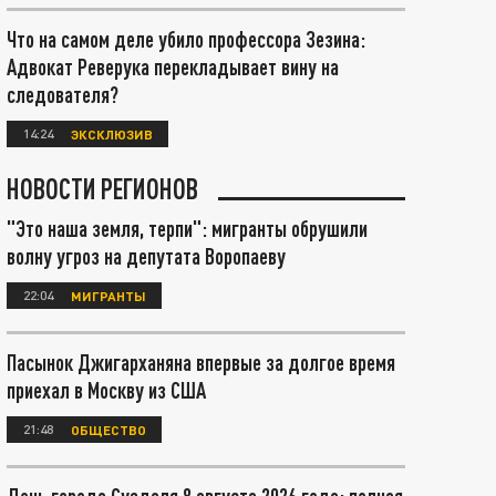
Что на самом деле убило профессора Зезина:
Адвокат Реверука перекладывает вину на
следователя?
14:24
ЭКСКЛЮЗИВ
НОВОСТИ РЕГИОНОВ
"Это наша земля, терпи": мигранты обрушили
волну угроз на депутата Воропаеву
22:04
МИГРАНТЫ
Пасынок Джигарханяна впервые за долгое время
приехал в Москву из США
21:48
ОБЩЕСТВО