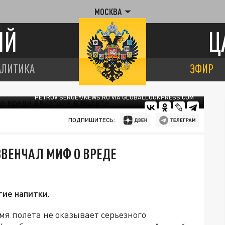
МОСКВА
ИЙ
Ц
АЛИТИКА
ЭФИР
PETROV SERGEY/NEWS.RU VIA GLOBALLOOKPRESS.COM
ПОДПИШИТЕСЬ:
ЗВЕНЧАЛ МИФ О ВРЕДЕ
гие напитки.
мя полета не оказывает серьезного