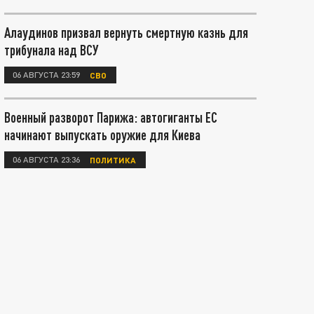
Алаудинов призвал вернуть смертную казнь для
трибунала над ВСУ
06 АВГУСТА 23:59
СВО
Военный разворот Парижа: автогиганты ЕС
начинают выпускать оружие для Киева
06 АВГУСТА 23:36
ПОЛИТИКА