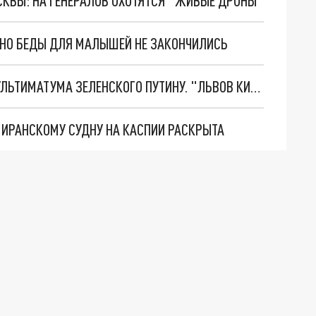
ОСКВЫ: НА ГЕНЕРАЛОВ ОХОТЯТСЯ "ЖИВЫЕ ДРОНЫ"
. НО БЕДЫ ДЛЯ МАЛЫШЕЙ НЕ ЗАКОНЧИЛИСЬ
НОВОЕ МАСШТАБНЕЙШЕЕ НАСТУПЛЕНИЕ. ТРИ УЛЬТИМАТУМА ЗЕЛЕНСКОГО ПУТИНУ. "ЛЬВОВ КИМА" ПОСТАВЯТ НА ПВО? ГЛОБАЛЬНЫЙ ПРОРЫВ ПОД ЗАПОРОЖЬЕМ
О ИРАНСКОМУ СУДНУ НА КАСПИИ РАСКРЫТА