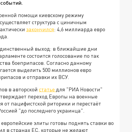
 событий.
оенной помощи киевскому режиму
существляет структура с циничным
рактически
закончился
: 4,6 миллиарда евро
рда.
единственный выход: в ближайшие дни
парламенте состоится голосование по так
ства боеприпасов. Согласно данному
гается выделить 500 миллионов евро
рипасов и отправки их ВСУ.
лов в авторской
статье
для "РИА Новости"
дтверждает переход Европы на военные
я от пацифистской риторики и перестаёт
Россией "до последнего украинца".
 европейские элиты готовы поднять ставки во
ил в странах ЕС, которые не желают