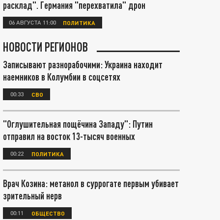
расклад". Германия "перехватила" дрон
06 АВГУСТА 11:00
ПОЛИТИКА
НОВОСТИ РЕГИОНОВ
Записывают разнорабочими: Украина находит
наемников в Колумбии в соцсетях
00:33
СВО
"Оглушительная пощёчина Западу": Путин
отправил на восток 13-тысяч военных
00:22
ПОЛИТИКА
Врач Козина: метанол в суррогате первым убивает
зрительный нерв
00:11
ОБЩЕСТВО