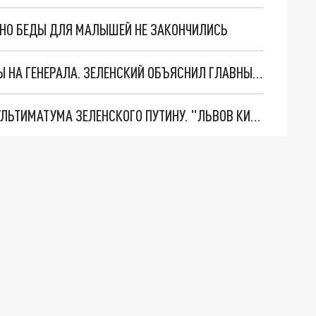
. НО БЕДЫ ДЛЯ МАЛЫШЕЙ НЕ ЗАКОНЧИЛИСЬ
"МЫ ВАС ЗАСТАВИМ": ЖУТКИЕ ДЕТАЛИ ОХОТЫ НА ГЕНЕРАЛА. ЗЕЛЕНСКИЙ ОБЪЯСНИЛ ГЛАВНЫЙ СМЫСЛ ТЕРАКТА В ЦЕНТРЕ МОСКВЫ
НОВОЕ МАСШТАБНЕЙШЕЕ НАСТУПЛЕНИЕ. ТРИ УЛЬТИМАТУМА ЗЕЛЕНСКОГО ПУТИНУ. "ЛЬВОВ КИМА" ПОСТАВЯТ НА ПВО? ГЛОБАЛЬНЫЙ ПРОРЫВ ПОД ЗАПОРОЖЬЕМ