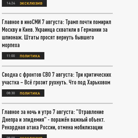
14:24
ЭКСКЛЮЗИВ
Главное в иноСМИ 7 августа: Трамп почти помирил
Москву и Киев. Украинца схватили в Германии за
шпионаж. Штаты просят вернуть бывшего
морпеха
11:00
ПОЛИТИКА
Сводка с фронтов СВО 7 августа: Три критических
участка – Всё грозит рухнуть. Что под Харьковом
08:30
ПОЛИТИКА
Главное за ночь и утро 7 августа: "Отравление
Днепра и эпидемия" - поражён важный объект.
Рекордная атака России, отмена мобилизации
08:00
ЭКСКЛЮЗИВ