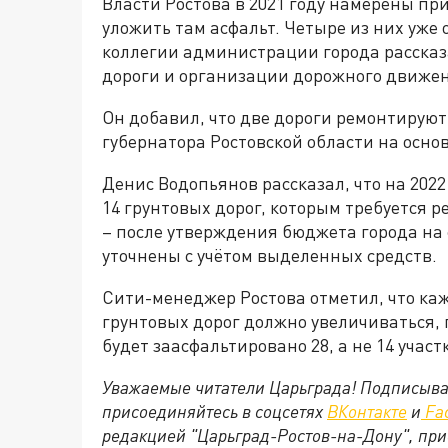
Власти Ростова в 2021 году намерены при
уложить там асфальт. Четыре из них уже
коллегии администрации города расска
дороги и организации дорожного движе
Он добавил, что две дороги ремонтируют
губернатора Ростовской области на осн
Денис Водопьянов рассказал, что на 202
14 грунтовых дорог, которым требуется 
– после утверждения бюджета города на 
уточнены с учётом выделенных средств.
Сити-менеджер Ростова отметил, что ка
грунтовых дорог должно увеличиваться, 
будет заасфальтировано 28, а не 14 участ
Уважаемые читатели Царьграда! Подписыва
присоединяйтесь в соцсетях
ВКонтакте
и
Fa
редакцией "Царьград-Ростов-на-Дону", при