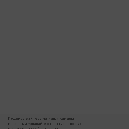
Подписывайтесь на наши каналы
и первыми узнавайте о главных новостях
и важнейших событиях дня.