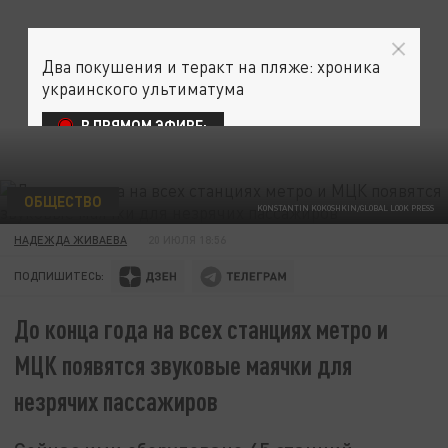
Два покушения и теракт на пляже: хроника
украинского ультиматума
В ПРЯМОМ ЭФИРЕ:
ОБЩЕСТВО
KONSTANTIN KOKOSHKIN/GLOBAL LOOK PRESS
НАДЕЖДА ЖИВАЕВА
20 ИЮЛЯ 18:56
ПОДПИШИТЕСЬ:
До конца года на всех станциях метро и
МЦК появятся звуковые маячки для
незрячих пассажиров