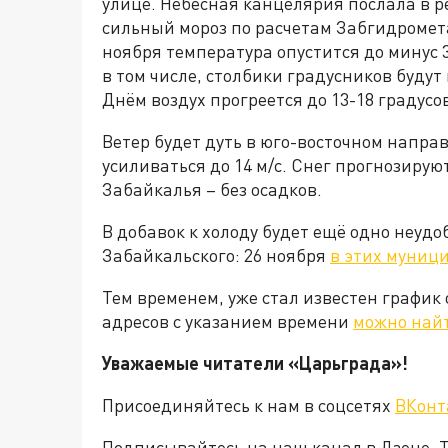
улице. Небесная канцелярия послала в
сильный мороз по расчетам Забгидромета 
ноября температура опустится до минус 3
в том числе, столбики градусников будут 
Днём воздух прогреется до 13-18 градусо
Ветер будет дуть в юго-восточном направ
усиливаться до 14 м/с. Снег прогнозируют
Забайкалья – без осадков.
В добавок к холоду будет ещё одно неуд
Забайкальского: 26 ноября
в этих муници
Тем временем, уже стал известен график
адресов с указанием времени
можно най
Уважаемые читатели «Царьграда»!
Присоединяйтесь к нам в соцсетях
ВКонт
Подписывайтесь на наш канал в Дзене. Т