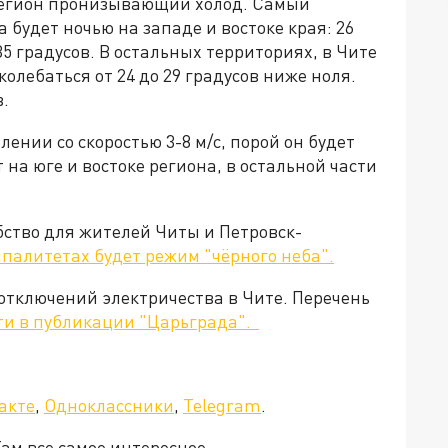
 регион пронизывающий холод. Самый
будет ночью на западе и востоке края: 26
5 градусов. В остальных территориях, в Чите
колебаться от 24 до 29 градусов ниже ноля.
в.
лении со скоростью 3-8 м/с, порой он будет
 на юге и востоке региона, в остальной части
обство для жителей Читы и Петровск-
палитетах будет режим "чёрного неба".
 отключений электричества в Чите. Перечень
ти в публикации "Царьграда".
акте
,
Одноклассники
,
Telegram
.
ам все самое интересное.