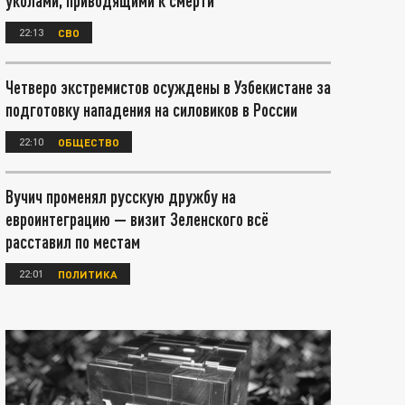
уколами, приводящими к смерти
22:13
СВО
Четверо экстремистов осуждены в Узбекистане за
подготовку нападения на силовиков в России
22:10
ОБЩЕСТВО
Вучич променял русскую дружбу на
евроинтеграцию — визит Зеленского всё
расставил по местам
22:01
ПОЛИТИКА