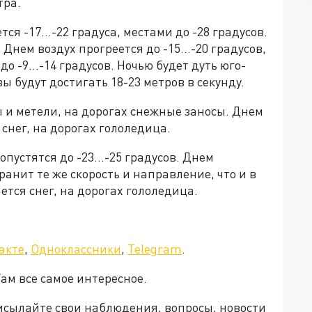
тра.
тся -17…-22 градуса, местами до -28 градусов.
. Днем воздух прогреется до -15…-20 градусов,
 до -9…-14 градусов. Ночью будет дуть юго-
 будут достигать 18-23 метров в секунду.
 и метели, на дорогах снежные заносы. Днем
нег, на дорогах гололедица.
опустятся до -23…-25 градусов. Днем
ранит те же скорость и направление, что и в
ется снег, на дорогах гололедица.
акте
,
Одноклассники
,
Telegram
.
Там все самое интересное.
рисылайте свои наблюдения, вопросы, новости