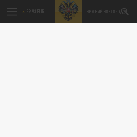
89.93 EUR
НИЖНИЙ НОВГОРОД
115093, г. Москва, переулок Партийный,
д.1, к.57, стр.3, эт.1, пом.I, ком.45
Тел.:
+7 (495) 374-77-73
info@tsargrad.tv
Адрес для пресс-релизов
press@tsargrad.tv