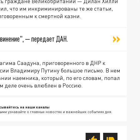
ись граждане Великобритании — Дилан Хилли
ил, что им инкриминированы те же статьи,
иговоренным к смертной казни.
винение", — передает ДАН.
рагима Саадуна, приговоренного в ДНР к
ссии Владимиру Путину большое письмо. В нем
нии наемника, который, по его словам, попал
м деле очень влюблен в Россию.
сывайтесь на наши каналы
ыми узнавайте о главных новостях и важнейших событиях дня.