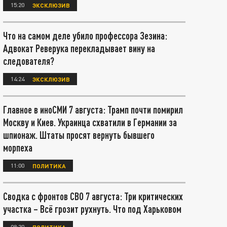
15:20
ЭКСКЛЮЗИВ
Что на самом деле убило профессора Зезина:
Адвокат Реверука перекладывает вину на
следователя?
14:24
ЭКСКЛЮЗИВ
Главное в иноСМИ 7 августа: Трамп почти помирил
Москву и Киев. Украинца схватили в Германии за
шпионаж. Штаты просят вернуть бывшего
морпеха
11:00
ПОЛИТИКА
Сводка с фронтов СВО 7 августа: Три критических
участка – Всё грозит рухнуть. Что под Харьковом
08:30
ПОЛИТИКА