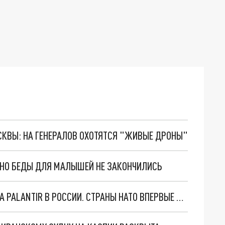
ОСКВЫ: НА ГЕНЕРАЛОВ ОХОТЯТСЯ "ЖИВЫЕ ДРОНЫ"
. НО БЕДЫ ДЛЯ МАЛЫШЕЙ НЕ ЗАКОНЧИЛИСЬ
"ОЧЕНЬ ПЛОХИЕ НОВОСТИ": БОЛЬШАЯ ОШИБКА PALANTIR В РОССИИ. СТРАНЫ НАТО ВПЕРВЫЕ ЗА СВО ОСТАНОВИЛИ ПОСТАВКИ ОРУЖИЯ. ВСУ ТЕРЯЮТ ПРИГРАНИЧЬЕ?