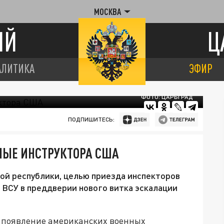
МОСКВА
ИЙ
Ц
АЛИТИКА
ЭФИР
ФОТО: ЦАРЬГРАД
ПОДПИШИТЕСЬ:
НЫЕ ИНСТРУКТОРА США
й республики, целью приезда инспекторов
 ВСУ в преддверии нового витка эскалации
о появление американских военных