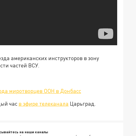
езда американских инструкторов в зону
сти частей ВСУ.
вода миротворцев ООН в Донбасс
дый час
в эфире телеканала
Царьград.
сывайтесь на наши каналы