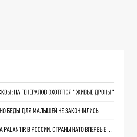
ОСКВЫ: НА ГЕНЕРАЛОВ ОХОТЯТСЯ "ЖИВЫЕ ДРОНЫ"
. НО БЕДЫ ДЛЯ МАЛЫШЕЙ НЕ ЗАКОНЧИЛИСЬ
"ОЧЕНЬ ПЛОХИЕ НОВОСТИ": БОЛЬШАЯ ОШИБКА PALANTIR В РОССИИ. СТРАНЫ НАТО ВПЕРВЫЕ ЗА СВО ОСТАНОВИЛИ ПОСТАВКИ ОРУЖИЯ. ВСУ ТЕРЯЮТ ПРИГРАНИЧЬЕ?