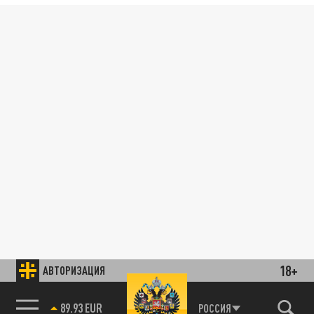
18+
АВТОРИЗАЦИЯ
89.93 EUR
РОССИЯ