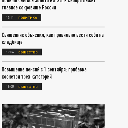
Больше чем все золото Китая: в Сибири лежит
главное сокровище России
19:11
ПОЛИТИКА
Священник объяснил, как правильно вести себя на
кладбище
19:06
ОБЩЕСТВО
Повышение пенсий с 1 сентября: прибавка
коснется трех категорий
19:05
ОБЩЕСТВО