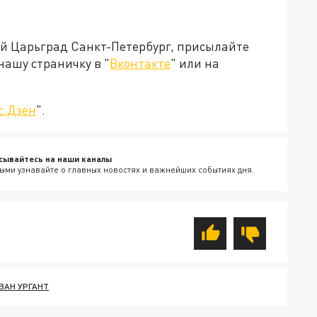
ей Царьград Санкт-Петербург, присылайте
нашу страничку в "
Вконтакте
" или на
с.Дзен
".
сывайтесь на наши каналы
ыми узнавайте о главных новостях и важнейших событиях дня.
ВАН УРГАНТ