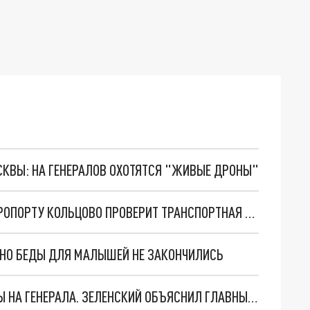
ОСКВЫ: НА ГЕНЕРАЛОВ ОХОТЯТСЯ "ЖИВЫЕ ДРОНЫ"
ПРИЧИНУ ЗАДЕРЖКИ РЕЙСА НА ХУРГАДУ В АЭРОПОРТУ КОЛЬЦОВО ПРОВЕРИТ ТРАНСПОРТНАЯ ПРОКУРАТУРА
. НО БЕДЫ ДЛЯ МАЛЫШЕЙ НЕ ЗАКОНЧИЛИСЬ
"МЫ ВАС ЗАСТАВИМ": ЖУТКИЕ ДЕТАЛИ ОХОТЫ НА ГЕНЕРАЛА. ЗЕЛЕНСКИЙ ОБЪЯСНИЛ ГЛАВНЫЙ СМЫСЛ ТЕРАКТА В ЦЕНТРЕ МОСКВЫ