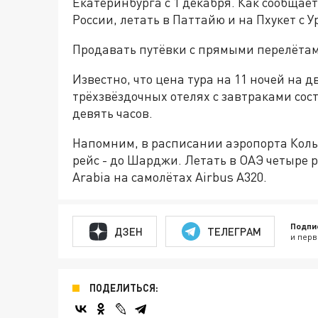
Екатеринбурга с 1 декабря. Как сообщае
России, летать в Паттайю и на Пхукет с 
Продавать путёвки с прямыми перелётам
Известно, что цена тура на 11 ночей на 
трёхзвёздочных отелях с завтраками сост
девять часов.
Напомним, в расписании аэропорта Кол
рейс - до Шарджи. Летать в ОАЭ четыре 
Arabia на самолётах Airbus A320.
Подпи
ДЗЕН
ТЕЛЕГРАМ
и перв
ПОДЕЛИТЬСЯ: