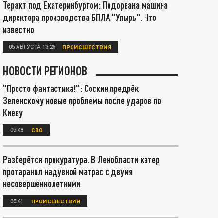
Теракт под Екатеринбургом: Подорвана машина
директора производства БПЛА "Упырь". Что
известно
05 АВГУСТА 13:25
ПРОИСШЕСТВИЯ
НОВОСТИ РЕГИОНОВ
"Просто фантастика!": Соскин предрёк
Зеленскому новые проблемы после ударов по
Киеву
05:48
СВО
Разберётся прокуратура. В Ленобласти катер
протаранил надувной матрас с двумя
несовершеннолетними
05:41
ПРОИСШЕСТВИЯ