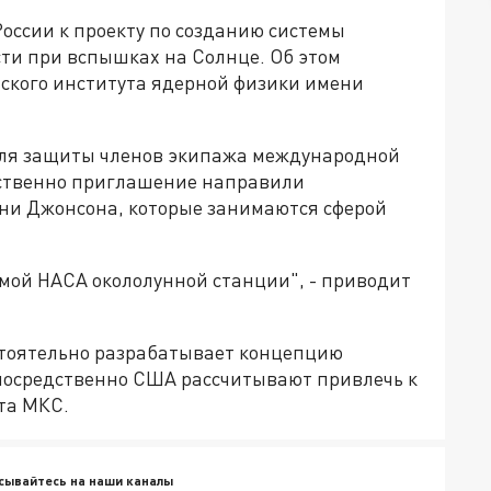
оссии к проекту по созданию системы
ти при вспышках на Солнце. Об этом
ского института ядерной физики имени
ля защиты членов экипажа международной
дственно приглашение направили
ни Джонсона, которые занимаются сферой
емой НАСА окололунной станции", - приводит
стоятельно разрабатывает концепцию
посредственно США рассчитывают привлечь к
та МКС.
сывайтесь на наши каналы