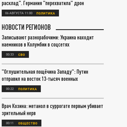
расклад". Германия "перехватила" дрон
06 АВГУСТА 11:00
ПОЛИТИКА
НОВОСТИ РЕГИОНОВ
Записывают разнорабочими: Украина находит
наемников в Колумбии в соцсетях
00:33
СВО
"Оглушительная пощёчина Западу": Путин
отправил на восток 13-тысяч военных
00:22
ПОЛИТИКА
Врач Козина: метанол в суррогате первым убивает
зрительный нерв
00:11
ОБЩЕСТВО