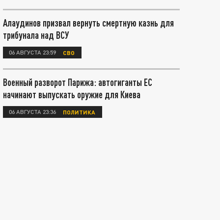
Алаудинов призвал вернуть смертную казнь для
трибунала над ВСУ
06 АВГУСТА 23:59
СВО
Военный разворот Парижа: автогиганты ЕС
начинают выпускать оружие для Киева
06 АВГУСТА 23:36
ПОЛИТИКА