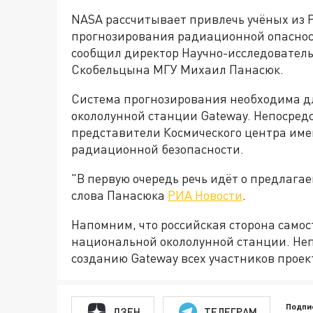
NASA рассчитывает привлечь учёных из Р
прогнозирования радиационной опаснос
сообщил директор Научно-исследователь
Скобельцына МГУ Михаил Панасюк.
Система прогнозирования необходима д
окололунной станции Gateway. Непосре
представители Космического центра име
радиационной безопасности.
"В первую очередь речь идёт о предлага
слова Панасюка
РИА Новости
.
Напомним, что российская сторона само
национальной окололунной станции. Не
созданию Gateway всех участников проек
Подпи
ДЗЕН
ТЕЛЕГРАМ