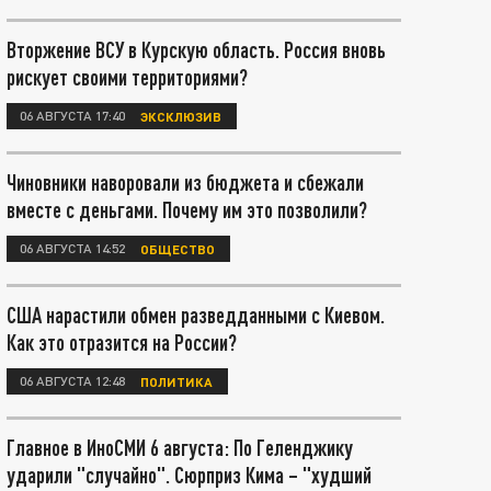
Вторжение ВСУ в Курскую область. Россия вновь
рискует своими территориями?
06 АВГУСТА 17:40
ЭКСКЛЮЗИВ
Чиновники наворовали из бюджета и сбежали
вместе с деньгами. Почему им это позволили?
06 АВГУСТА 14:52
ОБЩЕСТВО
США нарастили обмен разведданными с Киевом.
Как это отразится на России?
06 АВГУСТА 12:48
ПОЛИТИКА
Главное в ИноСМИ 6 августа: По Геленджику
ударили "случайно". Сюрприз Кима – "худший