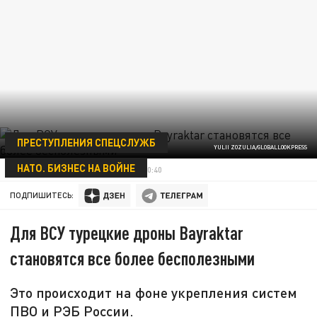
ПРЕСТУПЛЕНИЯ СПЕЦСЛУЖБ
YULII ZOZULIA/GLOBALLOOKPRESS
НАТО. БИЗНЕС НА ВОЙНЕ
ВЯЧЕСЛАВ ОСИПОВ
01 НОЯБРЯ 00:40
ПОДПИШИТЕСЬ:
Для ВСУ турецкие дроны Bayraktar
становятся все более бесполезными
Это происходит на фоне укрепления систем
ПВО и РЭБ России.