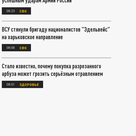
успешным ударам Армии России
08:23
СВО
ВСУ стянули бригаду националистов "Эдельвейс"
на харьковское направление
08:08
СВО
Стало известно, почему покупка разрезанного
арбуза может грозить серьёзным отравлением
08:01
ЗДОРОВЬЕ