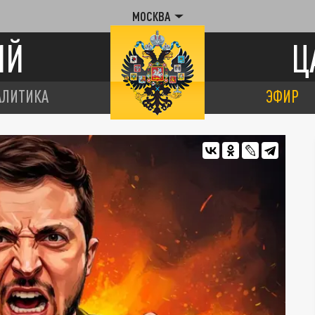
МОСКВА
ИЙ
Ц
АЛИТИКА
ЭФИР