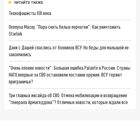
ЧИТАЙТЕ ТАКЖЕ:
Технофашисты XXI века
Оплеуха Маску. "Пора снять белые перчатки": Как уничтожить
Starlink
Даня с Дашей спаслись от боевиков ВСУ. Но беды для малышей не
закончились
"Очень плохие новости": Большая ошибка Palantir в России. Страны
НАТО впервые за СВО остановили поставки оружия. ВСУ теряют
приграничье?
Три главных инсайда об СВО. Отмена мобилизации и возвращение
"генерала Армагеддона"? Отличные новости, которые ждали все