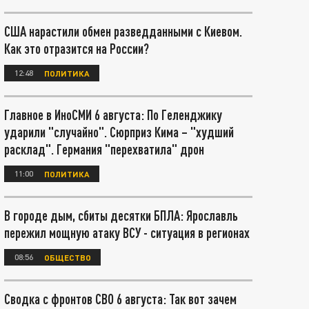
США нарастили обмен разведданными с Киевом.
Как это отразится на России?
12:48
ПОЛИТИКА
Главное в ИноСМИ 6 августа: По Геленджику
ударили "случайно". Сюрприз Кима – "худший
расклад". Германия "перехватила" дрон
11:00
ПОЛИТИКА
В городе дым, сбиты десятки БПЛА: Ярославль
пережил мощную атаку ВСУ - ситуация в регионах
08:56
ОБЩЕСТВО
Сводка с фронтов СВО 6 августа: Так вот зачем