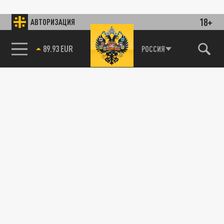
18+
АВТОРИЗАЦИЯ
89.93 EUR
РОССИЯ
115093, г. Москва, переулок Партийный,
д.1, к.57, стр.3, эт.1, пом.I, ком.45