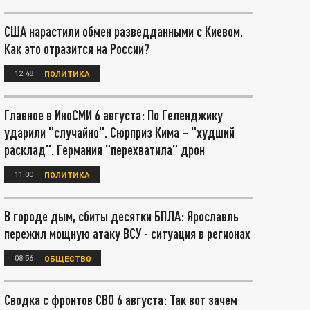
США нарастили обмен разведданными с Киевом.
Как это отразится на России?
12:48
ПОЛИТИКА
Главное в ИноСМИ 6 августа: По Геленджику
ударили "случайно". Сюрприз Кима – "худший
расклад". Германия "перехватила" дрон
11:00
ПОЛИТИКА
В городе дым, сбиты десятки БПЛА: Ярославль
пережил мощную атаку ВСУ - ситуация в регионах
08:56
ОБЩЕСТВО
Сводка с фронтов СВО 6 августа: Так вот зачем