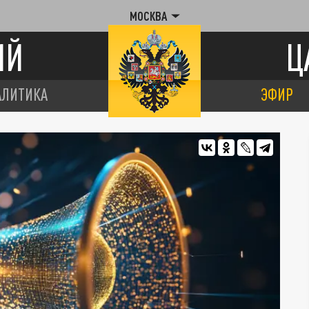
МОСКВА
ИЙ
Ц
АЛИТИКА
ЭФИР