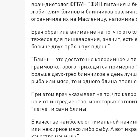
врач-диетолог ФГБУН "ФИЦ питания и би
любителям блинов и блинчиков различно
ограничила их на Масленицу, напомнив 
Врач обратила внимание на то, что это б
тяжёлое для пищеварения, значит, есть е
больше двух-трёх штук в день".
"Блины - это достаточно калорийное и т
граммов которого приходится примерно 19
Больше двух-трёх блинчиков в день лучше
рыба или мясо, то и одного блина вполне
При этом врач указывает на то, что кало
но и от ингредиентов, из которых готови
"легче" и сами блины.
В качестве наиболее оптимальной начинк
или нежирное мясо либо рыбу. А вот икра
качестве начинки".