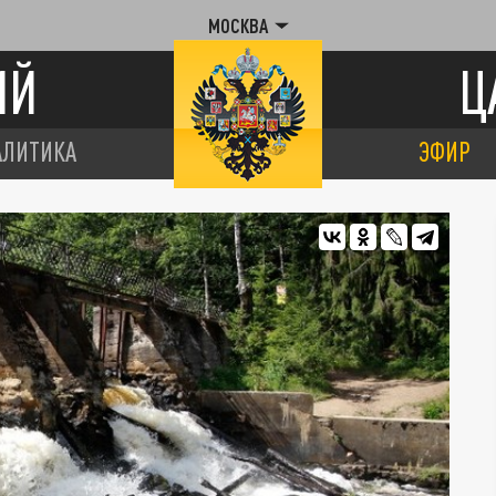
МОСКВА
ИЙ
Ц
АЛИТИКА
ЭФИР