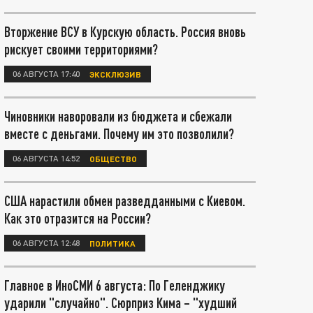
Вторжение ВСУ в Курскую область. Россия вновь
рискует своими территориями?
06 АВГУСТА 17:40
ЭКСКЛЮЗИВ
Чиновники наворовали из бюджета и сбежали
вместе с деньгами. Почему им это позволили?
06 АВГУСТА 14:52
ОБЩЕСТВО
США нарастили обмен разведданными с Киевом.
Как это отразится на России?
06 АВГУСТА 12:48
ПОЛИТИКА
Главное в ИноСМИ 6 августа: По Геленджику
ударили "случайно". Сюрприз Кима – "худший