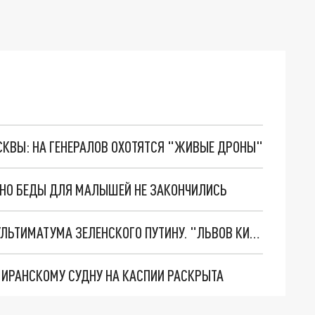
ОСКВЫ: НА ГЕНЕРАЛОВ ОХОТЯТСЯ "ЖИВЫЕ ДРОНЫ"
. НО БЕДЫ ДЛЯ МАЛЫШЕЙ НЕ ЗАКОНЧИЛИСЬ
НОВОЕ МАСШТАБНЕЙШЕЕ НАСТУПЛЕНИЕ. ТРИ УЛЬТИМАТУМА ЗЕЛЕНСКОГО ПУТИНУ. "ЛЬВОВ КИМА" ПОСТАВЯТ НА ПВО? ГЛОБАЛЬНЫЙ ПРОРЫВ ПОД ЗАПОРОЖЬЕМ
О ИРАНСКОМУ СУДНУ НА КАСПИИ РАСКРЫТА