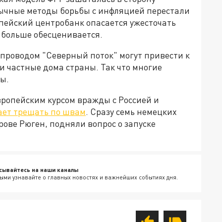
ивычные методы борьбы с инфляцией перестали
ропейский центробанк опасается ужесточать
 больше обесценивается.
опроводом "Северный поток" могут привести к
и частные дома страны. Так что многие
ы.
вропейским курсом вражды с Россией и
ает трещать по швам
. Сразу семь немецких
рове Рюген, подняли вопрос о запуске
сывайтесь на наши каналы
ыми узнавайте о главных новостях и важнейших событиях дня.