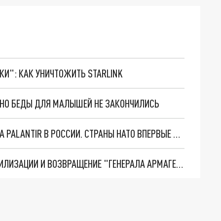
ТКИ": КАК УНИЧТОЖИТЬ STARLINK
. НО БЕДЫ ДЛЯ МАЛЫШЕЙ НЕ ЗАКОНЧИЛИСЬ
"ОЧЕНЬ ПЛОХИЕ НОВОСТИ": БОЛЬШАЯ ОШИБКА PALANTIR В РОССИИ. СТРАНЫ НАТО ВПЕРВЫЕ ЗА СВО ОСТАНОВИЛИ ПОСТАВКИ ОРУЖИЯ. ВСУ ТЕРЯЮТ ПРИГРАНИЧЬЕ?
ТРИ ГЛАВНЫХ ИНСАЙДА ОБ СВО. ОТМЕНА МОБИЛИЗАЦИИ И ВОЗВРАЩЕНИЕ "ГЕНЕРАЛА АРМАГЕДДОНА"? ОТЛИЧНЫЕ НОВОСТИ, КОТОРЫЕ ЖДАЛИ ВСЕ