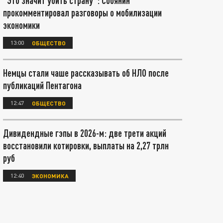
"Это значит убить страну": Собянин
прокомментировал разговоры о мобилизации
экономики
13:00
ОБЩЕСТВО
Немцы стали чаше рассказывать об НЛО после
публикаций Пентагона
12:47
ОБЩЕСТВО
Дивидендные гэпы в 2026-м: две трети акций
восстановили котировки, выплаты на 2,27 трлн
руб
12:40
ЭКОНОМИКА