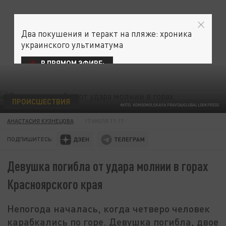
Два покушения и теракт на пляже: хроника
украинского ультиматума
В ПРЯМОМ ЭФИРЕ:
ПРОИСШЕСТВИЯ
ФОТО: KOMSOMOLSKAYA PRAVDA/GLOBALLOOKPRESS
АНАСТАСИЯ КУЗНЕЦОВА
17 ИЮЛЯ 11:17
ПОДПИШИТЕСЬ:
Девушка погибла от удара молнии в горах
Красноярского края
Непогода началась, когда четверо человек
карабкались по горе. Девушка погибла, двое