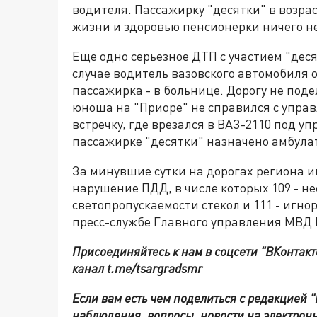
водителя. Пассажирку "десятки" в возрас
жизни и здоровью пенсионерки ничего не
Еще одно серьезное ДТП с участием "деся
случае водитель вазовского автомобиля о
пассажирка - в больнице. Дорогу не под
юноша на "Приоре" не справился с упра
встречку, где врезался в ВАЗ-2110 под у
пассажирке "десятки" назначено амбула
За минувшие сутки на дорогах региона 
нарушение ПДД, в числе которых 109 - 
светопропускаемости стекол и 111 - игн
пресс-службе Главного управления МВД 
Присоединяйтесь к нам в соцсети "ВКонтакт
канал t.me/tsargradsmr
Если вам есть чем поделиться с редакцией 
наблюдения, вопросы, новости на электронн