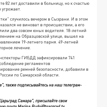
те 82 лет доставили в больницу, но к счастью
 угрожает.
тки" случилось вечером в Сызрани. И в этом
казался не виноват в происшествии, а его
елили два совсем юных водителя. 18-летний
влением на Образцовской улице, вышел на
правлением 19-летнего парня. 49-летней
торное лечение.
инспекторы ГИБДД зафиксировали 741
несоблюдение регламентов
орирование ремней безопасности, добавили в
России по Самарской области.
е", также подписывайтесь на наш телеграм-
"Царьград Самара", присылайте свои
ую почту Marina.Rudoj@tsargrad.tv