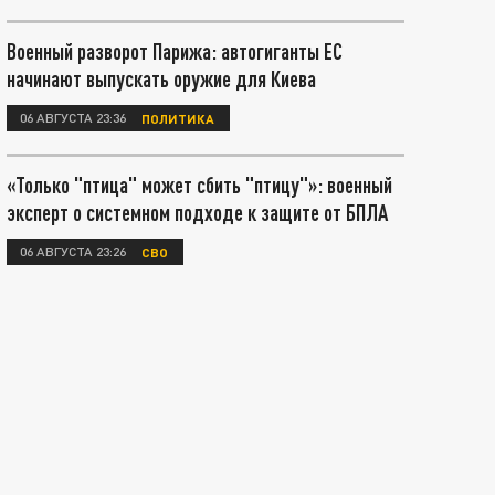
Военный разворот Парижа: автогиганты ЕС
начинают выпускать оружие для Киева
06 АВГУСТА 23:36
ПОЛИТИКА
«Только "птица" может сбить "птицу"»: военный
эксперт о системном подходе к защите от БПЛА
06 АВГУСТА 23:26
СВО