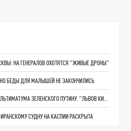
ОСКВЫ: НА ГЕНЕРАЛОВ ОХОТЯТСЯ "ЖИВЫЕ ДРОНЫ"
. НО БЕДЫ ДЛЯ МАЛЫШЕЙ НЕ ЗАКОНЧИЛИСЬ
НОВОЕ МАСШТАБНЕЙШЕЕ НАСТУПЛЕНИЕ. ТРИ УЛЬТИМАТУМА ЗЕЛЕНСКОГО ПУТИНУ. "ЛЬВОВ КИМА" ПОСТАВЯТ НА ПВО? ГЛОБАЛЬНЫЙ ПРОРЫВ ПОД ЗАПОРОЖЬЕМ
О ИРАНСКОМУ СУДНУ НА КАСПИИ РАСКРЫТА