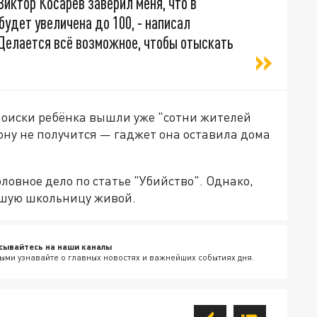
иктор Косарев заверил меня, что в
удет увеличена до 100, - написал
 Делается всё возможное, чтобы отыскать
 поиски ребёнка вышли уже "сотни жителей
ону не получится — гаджет она оставила дома
ловное дело по статье "Убийство". Однако,
вшую школьницу живой.
сывайтесь на наши каналы
ыми узнавайте о главных новостях и важнейших событиях дня.