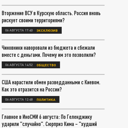
Вторжение ВСУ в Курскую область. Россия вновь
рискует своими территориями?
06 АВГУСТА 17:40
ЭКСКЛЮЗИВ
Чиновники наворовали из бюджета и сбежали
вместе с деньгами. Почему им это позволили?
06 АВГУСТА 14:52
ОБЩЕСТВО
США нарастили обмен разведданными с Киевом.
Как это отразится на России?
06 АВГУСТА 12:48
ПОЛИТИКА
Главное в ИноСМИ 6 августа: По Геленджику
ударили "случайно". Сюрприз Кима – "худший