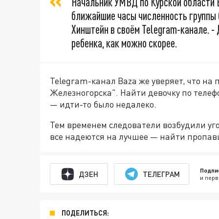
Начальник УМВД по Курской области В
ближайшие часы численность группы б
Хинштейн в своём Telegram-канале. -
ребенка, как можно скорее.
Telegram-канал Baza же уверяет, что на
Железногорска". Найти девочку по телеф
— идти-то было недалеко.
Тем временем следователи возбудили уго
все надеются на лучшее — найти пропа
Подпи
ДЗЕН
ТЕЛЕГРАМ
и перв
ПОДЕЛИТЬСЯ: