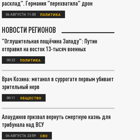
расклад". Германия "перехватила" дрон
06 АВГУСТА 11:00
ПОЛИТИКА
НОВОСТИ РЕГИОНОВ
"Оглушительная пощёчина Западу": Путин
отправил на восток 13-тысяч военных
00:22
ПОЛИТИКА
Врач Козина: метанол в суррогате первым убивает
зрительный нерв
00:11
ОБЩЕСТВО
Алаудинов призвал вернуть смертную казнь для
трибунала над ВСУ
06 АВГУСТА 23:59
СВО