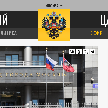
МОСКВА
ИЙ
Ц
АЛИТИКА
ЭФИР