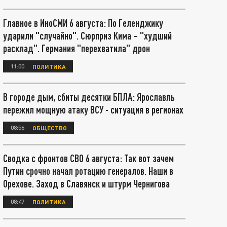
Главное в ИноСМИ 6 августа: По Геленджику
ударили "случайно". Сюрприз Кима – "худший
расклад". Германия "перехватила" дрон
11:00
ПОЛИТИКА
В городе дым, сбиты десятки БПЛА: Ярославль
пережил мощную атаку ВСУ - ситуация в регионах
08:56
ОБЩЕСТВО
Сводка с фронтов СВО 6 августа: Так вот зачем
Путин срочно начал ротацию генералов. Наши в
Орехове. Заход в Славянск и штурм Чернигова
08:47
ПОЛИТИКА