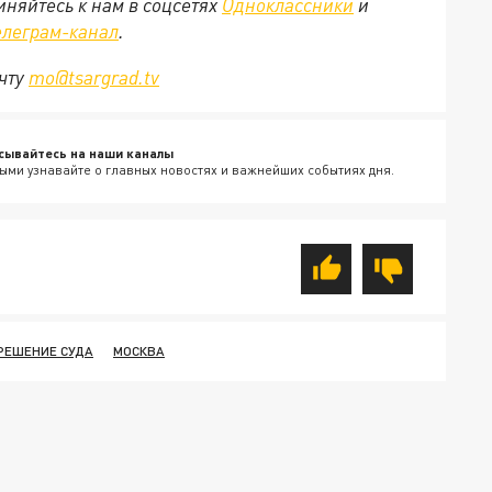
няйтесь к нам в соцсетях
Одноклассники
и
елеграм-канал
.
очту
mo@tsargrad.tv
сывайтесь на наши каналы
ыми узнавайте о главных новостях и важнейших событиях дня.
РЕШЕНИЕ СУДА
МОСКВА