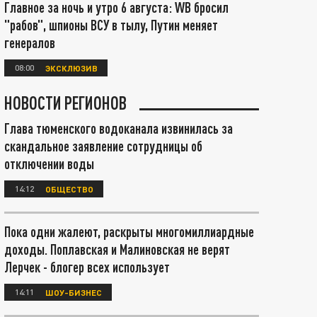
Главное за ночь и утро 6 августа: WB бросил
"рабов", шпионы ВСУ в тылу, Путин меняет
генералов
08:00
ЭКСКЛЮЗИВ
НОВОСТИ РЕГИОНОВ
Глава тюменского водоканала извинилась за
скандальное заявление сотрудницы об
отключении воды
14:12
ОБЩЕСТВО
Пока одни жалеют, раскрыты многомиллиардные
доходы. Поплавская и Малиновская не верят
Лерчек - блогер всех использует
14:11
ШОУ-БИЗНЕС