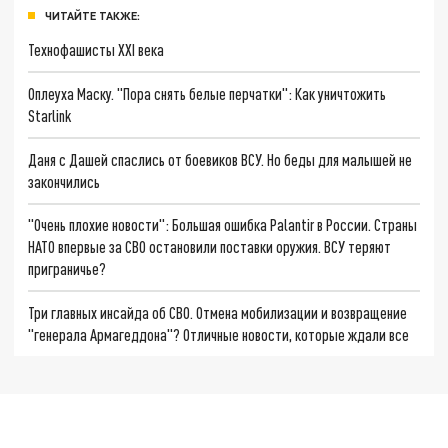
ЧИТАЙТЕ ТАКЖЕ:
Технофашисты XXI века
Оплеуха Маску. "Пора снять белые перчатки": Как уничтожить
Starlink
Даня с Дашей спаслись от боевиков ВСУ. Но беды для малышей не
закончились
"Очень плохие новости": Большая ошибка Palantir в России. Страны
НАТО впервые за СВО остановили поставки оружия. ВСУ теряют
приграничье?
Три главных инсайда об СВО. Отмена мобилизации и возвращение
"генерала Армагеддона"? Отличные новости, которые ждали все