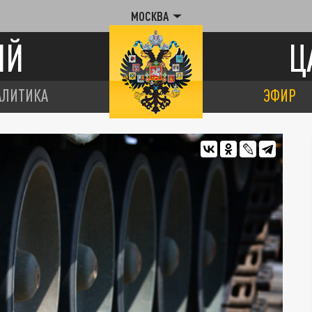
МОСКВА
ИЙ
Ц
АЛИТИКА
ЭФИР