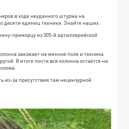
еров в ходе неудачного штурма на
до десяти единиц техники. Знайте наших.
воину-приморцу из 305-й артиллерийской
.
колонна заезжает на минное поле и техника
угой. В итоге почти вся колонна остаётся на
лолома.
ь из-за присутствия там нецензурной