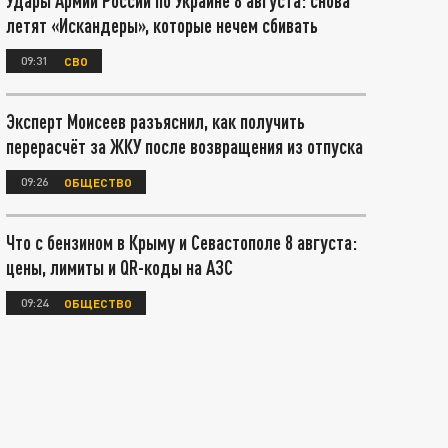
Удары Армии России по Украине 8 августа: снова
летят «Искандеры», которые нечем сбивать
09:31
СВО
Эксперт Моисеев разъяснил, как получить
перерасчёт за ЖКУ после возвращения из отпуска
09:26
ОБЩЕСТВО
Что с бензином в Крыму и Севастополе 8 августа:
цены, лимиты и QR-коды на АЗС
09:24
ОБЩЕСТВО