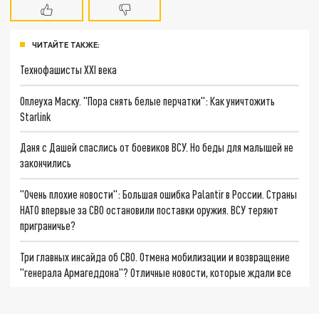
ЧИТАЙТЕ ТАКЖЕ:
Технофашисты XXI века
Оплеуха Маску. "Пора снять белые перчатки": Как уничтожить
Starlink
Даня с Дашей спаслись от боевиков ВСУ. Но беды для малышей не
закончились
"Очень плохие новости": Большая ошибка Palantir в России. Страны
НАТО впервые за СВО остановили поставки оружия. ВСУ теряют
приграничье?
Три главных инсайда об СВО. Отмена мобилизации и возвращение
"генерала Армагеддона"? Отличные новости, которые ждали все