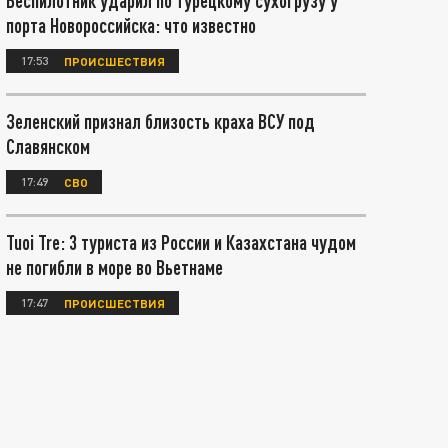
Беспилотник ударил по турецкому сухогрузу у
порта Новороссийска: что известно
17:53
ПРОИСШЕСТВИЯ
Зеленский признал близость краха ВСУ под
Славянском
17:49
СВО
Tuoi Tre: 3 туриста из России и Казахстана чудом
не погибли в море во Вьетнаме
17:47
ПРОИСШЕСТВИЯ