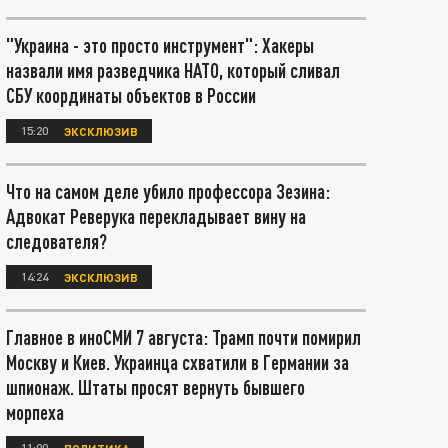
"Украина - это просто инструмент": Хакеры
назвали имя разведчика НАТО, который сливал
СБУ координаты объектов в России
15:20
ЭКСКЛЮЗИВ
Что на самом деле убило профессора Зезина:
Адвокат Реверука перекладывает вину на
следователя?
14:24
ЭКСКЛЮЗИВ
Главное в иноСМИ 7 августа: Трамп почти помирил
Москву и Киев. Украинца схватили в Германии за
шпионаж. Штаты просят вернуть бывшего
морпеха
11:00
ПОЛИТИКА