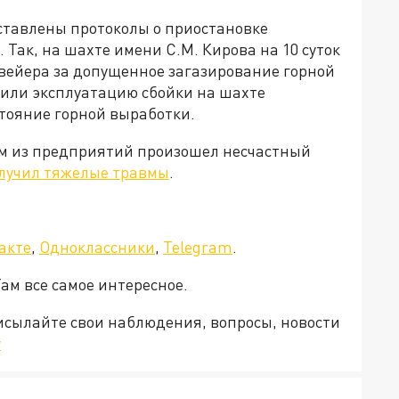
ставлены протоколы о приостановке
 Так, на шахте имени С.М. Кирова на 10 суток
вейера за допущенное загазирование горной
вили эксплуатацию сбойки на шахте
тояние горной выработки.
ом из предприятий произошел несчастный
лучил тяжелые травмы
.
акте
,
Одноклассники
,
Telegram
.
Там все самое интересное.
рисылайте свои наблюдения, вопросы, новости
v