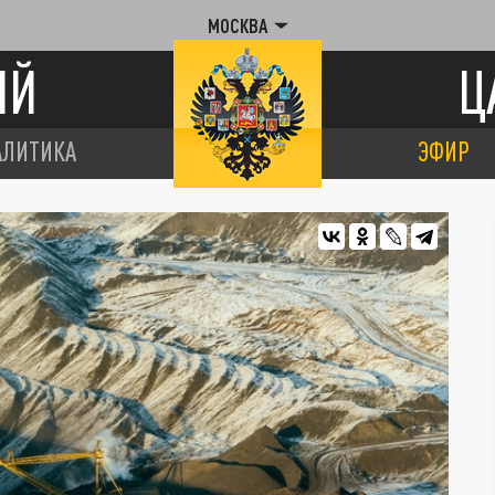
МОСКВА
ИЙ
Ц
АЛИТИКА
ЭФИР