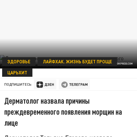
ЗДОРОВЬЕ
ЛАЙФХАК. ЖИЗНЬ БУДЕТ ПРОЩЕ
ФОТО: GLOBALLOOKPRESS.COM
ЦАРЬХИТ
13 ИЮЛЯ 00:14
ПОДПИШИТЕСЬ:
Дерматолог назвала причины
преждевременного появления морщин на
лице