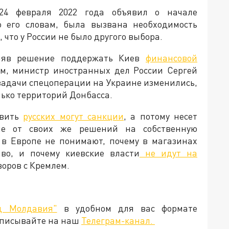
24 февраля 2022 года объявил о начале
о его словам, была вызвана необходимость
что у России не было другого выбора.
иняв решение поддержать Киев
финансовой
тим, министр иностранных дел России Сергей
 задачи спецоперации на Украине изменились,
лько территорий Донбасса.
овить
русских могут санкции
, а потому несет
ие от своих же решений на собственную
 в Европе не понимают, почему в магазинах
во, и почему киевские власти
не идут на
говоров с Кремлем.
д Молдавия"
в удобном для вас формате
дписывайте на наш
Телеграм-канал.