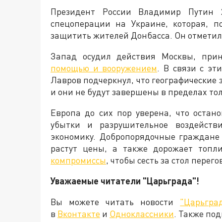
Президент России Владимир Путин 
спецоперации на Украине, которая, п
защитить жителей Донбасса. Он отметил, 
Запад осудил действия Москвы, пр
помощью и вооружением
. В связи с э
Лавров подчеркнул, что географические
и они не будут завершены в пределах то
Европа до сих пор уверена, что остан
убытки и разрушительное воздейств
экономику. Добропорядочные граждане
растут цены, а также дорожает топли
компромиссы
, чтобы сесть за стол пере
Уважаемые читатели "Царьграда"!
Вы можете читать новости
"Царьгра
в
Вконтакте
и
Одноклассники
. Также по