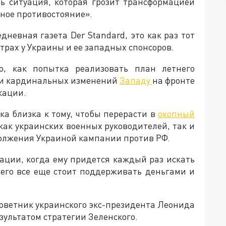
ь ситуация, которая грозит трансформацией
пное противостояние».
невная газета Der Standard, это как раз тот
трах у Украины и ее западных спонсоров.
го, как попытка реализовать план летнего
 и кардинальных изменений
Западу
на фронте
кации.
вка близка к тому, чтобы перерасти в
окопный
т как украинских военных руководителей, так и
должения Украиной кампании против РФ.
туации, когда ему придется каждый раз искать
 его все еще стоит поддерживать деньгами и
советник украинского экс-президента Леонида
зультатом стратегии Зеленского.