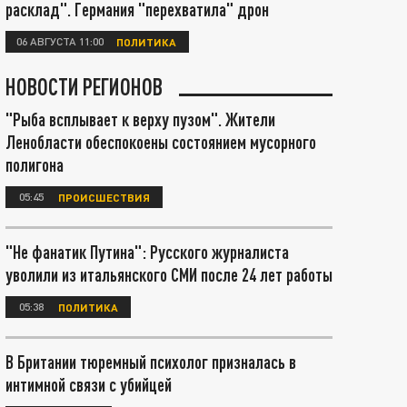
расклад". Германия "перехватила" дрон
06 АВГУСТА 11:00
ПОЛИТИКА
НОВОСТИ РЕГИОНОВ
"Рыба всплывает к верху пузом". Жители
Ленобласти обеспокоены состоянием мусорного
полигона
05:45
ПРОИСШЕСТВИЯ
"Не фанатик Путина": Русского журналиста
уволили из итальянского СМИ после 24 лет работы
05:38
ПОЛИТИКА
В Британии тюремный психолог призналась в
интимной связи с убийцей