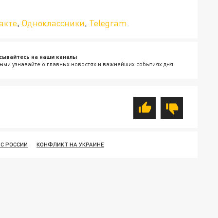
да»!
акте
,
Одноклассники
,
Telegram
.
сывайтесь на наши каналы
ыми узнавайте о главных новостях и важнейших событиях дня.
С РОССИИ
КОНФЛИКТ НА УКРАИНЕ