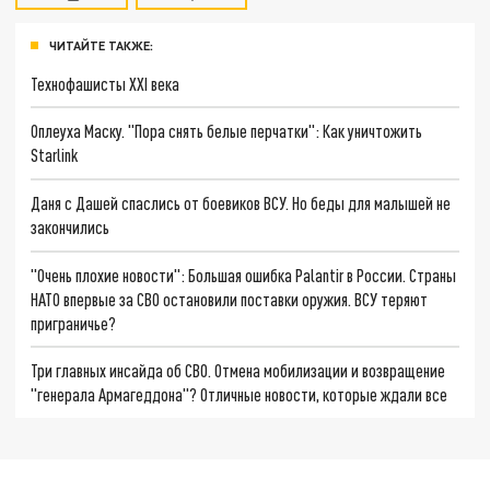
ЧИТАЙТЕ ТАКЖЕ:
Технофашисты XXI века
Оплеуха Маску. "Пора снять белые перчатки": Как уничтожить
Starlink
Даня с Дашей спаслись от боевиков ВСУ. Но беды для малышей не
закончились
"Очень плохие новости": Большая ошибка Palantir в России. Страны
НАТО впервые за СВО остановили поставки оружия. ВСУ теряют
приграничье?
Три главных инсайда об СВО. Отмена мобилизации и возвращение
"генерала Армагеддона"? Отличные новости, которые ждали все