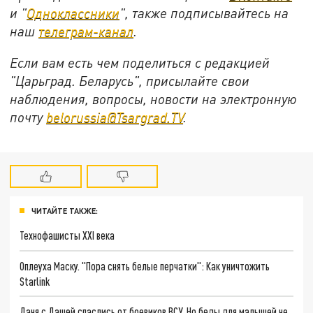
и "
Одноклассники
", также подписывайтесь на
наш
телеграм-канал
.
Если вам есть чем поделиться с редакцией
"Царьград. Беларусь", присылайте свои
наблюдения, вопросы, новости на электронную
почту
belorussia@Tsargrad.TV
.
ЧИТАЙТЕ ТАКЖЕ:
Технофашисты XXI века
Оплеуха Маску. "Пора снять белые перчатки": Как уничтожить
Starlink
Даня с Дашей спаслись от боевиков ВСУ. Но беды для малышей не