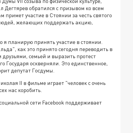
Думы VII созыва по физической культуре,
л Дегтярев обратился с призывом ко всем
 примет участие в Стоянии за честь святого
о людей, желающих поддержать акцию,
но я планирую принять участие в стоянии.
ьда", как это принято сегодня переводить в
и друзьями, семьей и выразить протест
ого Государя оскверняли. Это единственное,
оворит депутат Госдумы.
колая II в фильме играет "человек с очень
сех нас коробить.
 социальной сети Facebook поддерживает