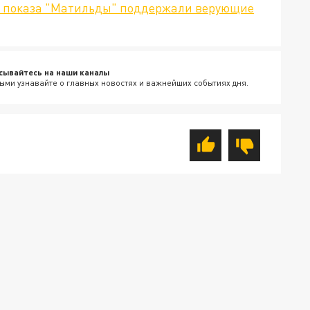
в показа "Матильды" поддержали верующие
сывайтесь на наши каналы
ыми узнавайте о главных новостях и важнейших событиях дня.