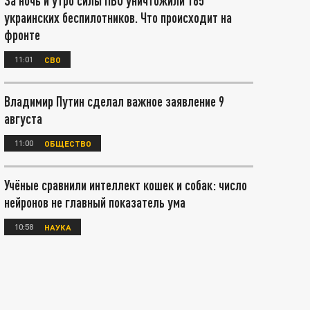
За ночь и утро силы ПВО уничтожили 165
украинских беспилотников. Что происходит на
фронте
11:01
СВО
Владимир Путин сделал важное заявление 9
августа
11:00
ОБЩЕСТВО
Учёные сравнили интеллект кошек и собак: число
нейронов не главный показатель ума
10:58
НАУКА