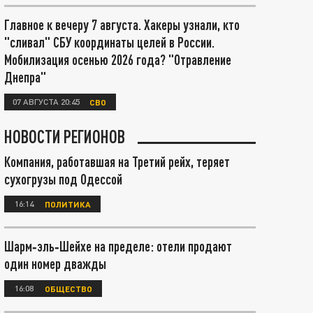
Главное к вечеру 7 августа. Хакеры узнали, кто
"сливал" СБУ координаты целей в России.
Мобилизация осенью 2026 года? "Отравление
Днепра"
07 АВГУСТА 20:45
СВО
НОВОСТИ РЕГИОНОВ
Компания, работавшая на Третий рейх, теряет
сухогрузы под Одессой
16:14
ПОЛИТИКА
Шарм‑эль‑Шейхе на пределе: отели продают
один номер дважды
16:08
ОБЩЕСТВО