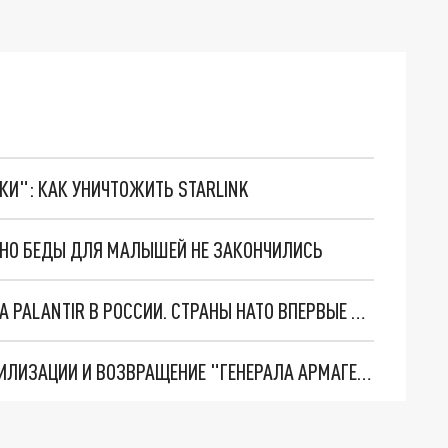
ТКИ": КАК УНИЧТОЖИТЬ STARLINK
. НО БЕДЫ ДЛЯ МАЛЫШЕЙ НЕ ЗАКОНЧИЛИСЬ
"ОЧЕНЬ ПЛОХИЕ НОВОСТИ": БОЛЬШАЯ ОШИБКА PALANTIR В РОССИИ. СТРАНЫ НАТО ВПЕРВЫЕ ЗА СВО ОСТАНОВИЛИ ПОСТАВКИ ОРУЖИЯ. ВСУ ТЕРЯЮТ ПРИГРАНИЧЬЕ?
ТРИ ГЛАВНЫХ ИНСАЙДА ОБ СВО. ОТМЕНА МОБИЛИЗАЦИИ И ВОЗВРАЩЕНИЕ "ГЕНЕРАЛА АРМАГЕДДОНА"? ОТЛИЧНЫЕ НОВОСТИ, КОТОРЫЕ ЖДАЛИ ВСЕ