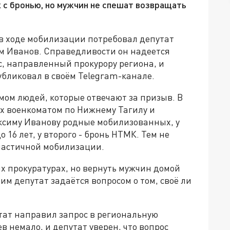
 с бронью, но мужчин не спешат возвращать
в ходе мобилизации потребовал депутат
м Иванов. Справедливости он надеется
с, направленный прокурору региона, и
убликовал в своём Telegram-канале.
ом людей, которые отвечают за призыв. В
ых военкоматом по Нижнему Тагилу и
ксиму Иванову родные мобилизованных, у
о 16 лет, у второго - бронь НТМК. Тем не
частичной мобилизации.
 прокуратурах, но вернуть мужчин домой
тим депутат задаётся вопросом о том, своё ли
тат направил запрос в региональную
в немало, и депутат уверен, что вопрос