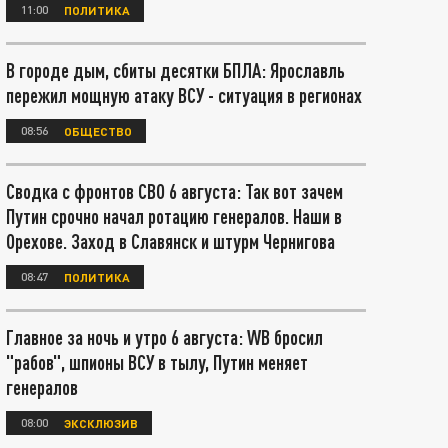
11:00
ПОЛИТИКА
В городе дым, сбиты десятки БПЛА: Ярославль
пережил мощную атаку ВСУ - ситуация в регионах
08:56
ОБЩЕСТВО
Сводка с фронтов СВО 6 августа: Так вот зачем
Путин срочно начал ротацию генералов. Наши в
Орехове. Заход в Славянск и штурм Чернигова
08:47
ПОЛИТИКА
Главное за ночь и утро 6 августа: WB бросил
"рабов", шпионы ВСУ в тылу, Путин меняет
генералов
08:00
ЭКСКЛЮЗИВ