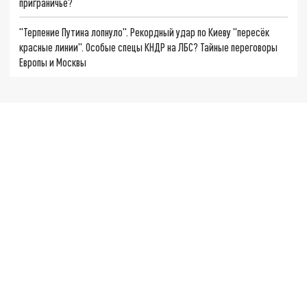
приграничье?
"Терпение Путина лопнуло". Рекордный удар по Киеву "пересёк
красные линии". Особые спецы КНДР на ЛБС? Тайные переговоры
Европы и Москвы