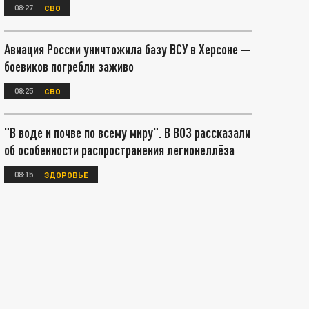
08:27
СВО
Авиация России уничтожила базу ВСУ в Херсоне —
боевиков погребли заживо
08:25
СВО
"В воде и почве по всему миру". В ВОЗ рассказали
об особенности распространения легионеллёза
08:15
ЗДОРОВЬЕ