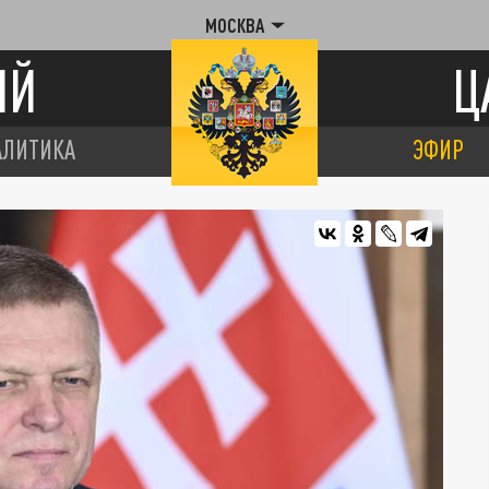
МОСКВА
ИЙ
Ц
АЛИТИКА
ЭФИР