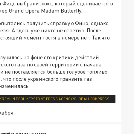
ля Фицо выбрали люкс, который оценивается в
омер Grand Opera Madam Butterfly.
пытались получить справку о Фицо, однако
ля. А здесь уже никто не ответил. После
стоящий момент гостя в номере нет. Так что
случилось на фоне его критики действий
ского газа по своей территории с начала
 и не поставляется больше голубое топливо,
, что после украинского транзита газ
 изменилась.
KREMLIN POOL KEYSTONE PRESS AGENCY/GLOBALLOOKPRESS
кабря.
сывайтесь на наши каналы