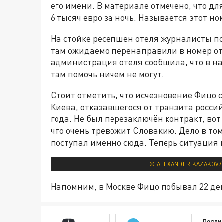
его имени. В материале отмечено, что д
6 тысяч евро за ночь. Называется этот н
На стойке ресепшен отеля журналисты по
там ожидаемо перенаправили в номер оте
администрация отеля сообщила, что в на
там помочь ничем не могут.
Стоит отметить, что исчезновение Фицо 
Киева, отказавшегося от транзита россий
года. Не был перезаключён контракт, вот
что очень тревожит Словакию. Дело в том
поступал именно сюда. Теперь ситуация
© ALEXANDER KAZAKOV/
Напомним, в Москве Фицо побывал 22 де
Подпи