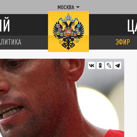
МОСКВА
ИЙ
Ц
АЛИТИКА
ЭФИР