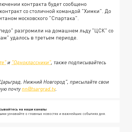
ключении контракта будет сообщено
контракт со столичной командой "Химки". До
итаном московского "Спартака".
педо" разгромили на домашнем льду "ЦСК" со
ам" удалось в третьем периоде.
те"
и
"Одноклассники"
,
также подписывайтесь
"Царьград. Нижний Новгород", присылайте свои
ную почту
nn@tsargrad.tv
.
сывайтесь на наши каналы
ыми узнавайте о главных новостях и важнейших событиях дня.