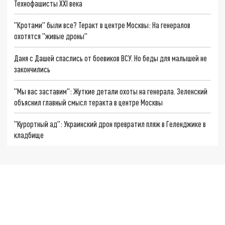
Технофашисты XXI века
"Кротами" были все? Теракт в центре Москвы: На генералов
охотятся "живые дроны"
Даня с Дашей спаслись от боевиков ВСУ. Но беды для малышей не
закончились
"Мы вас заставим": Жуткие детали охоты на генерала. Зеленский
объяснил главный смысл теракта в центре Москвы
"Курортный ад": Украинский дрон превратил пляж в Геленджике в
кладбище