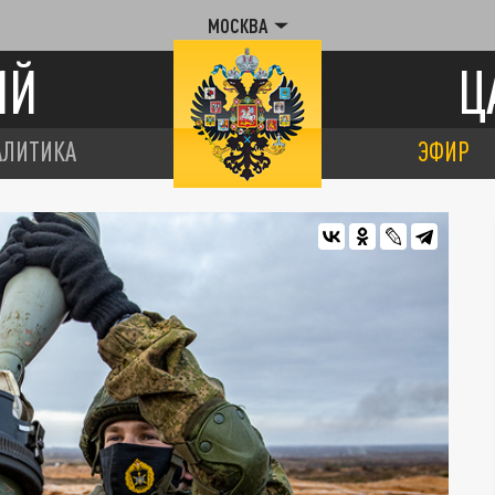
МОСКВА
ИЙ
Ц
АЛИТИКА
ЭФИР