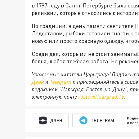
в 1797 году в Санкт-Петербурге была осв
реликвии, которые относились к истории
По традиции, в день памяти святителя П
Ледоставом, рыбаки готовили снасти к п
новую или просто красивую одежду, чтоб
Среди дел, которыми не стоит заниматьс
белья, любая тяжёлая работа. Не рекоме
Уважаемые читатели Царьграда! Подписыва
Дзен
и
Telegram
и присоединяйтесь в соцс
редакцией "Царьград-Ростов-на-Дону", при
электронную почту
rostov@Tsargrad.ТV
.
Подпи
ДЗЕН
ТЕЛЕГРАМ
и перв