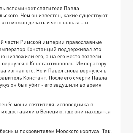
овь вспоминает святителя Павла
ского. Чем он известен, какие существуют
что можно делать и чего нельзя – в
ной части Римской империи православные
император Констанций поддерживал это.
о низложили его, а на его место возвели
ел вернулся в Константинополь. Императору
ва изгнал его. Но и Павел снова вернулся в
равитель Констант. После его смерти Павла
укуз он был убит - его задушили во время
еренёс мощи святителя-исповедника в
т их доставили в Венецию, где они находятся
бесным покровителем Морского корпуса. Так,