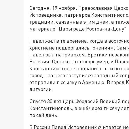
Сегодня, 19 ноября, Православная Церк
Исповедника, патриарха Константинополь
традиции, связанные этим днём, а также 
материале "Царьграда Ростов-на-Дону".
Павел жил в те времена, когда в восточ
христиане подвергались гонениям. Сам 
Павел был патриархом. Еретики незаконн
Евсевия. Однако тот вскоре умер, и Пав
Констанцию это не понравилось, и он сно
город – за него заступился западный соп
отправили в ссылку в Армению. В город К
литургии.
Спустя 30 лет царь Феодосий Великий п
Константинополь, а ещё через тысячу ле
по сей день.
В России Павел Исповедник считается не