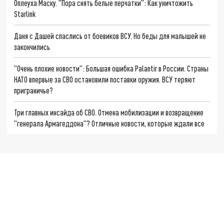
Оплеуха Маску. "Пора снять белые перчатки": Как уничтожить
Starlink
Даня с Дашей спаслись от боевиков ВСУ. Но беды для малышей не
закончились
"Очень плохие новости": Большая ошибка Palantir в России. Страны
НАТО впервые за СВО остановили поставки оружия. ВСУ теряют
приграничье?
Три главных инсайда об СВО. Отмена мобилизации и возвращение
"генерала Армагеддона"? Отличные новости, которые ждали все