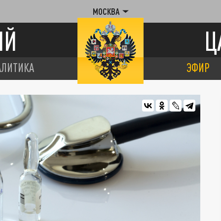
МОСКВА
ИЙ
Ц
АЛИТИКА
ЭФИР