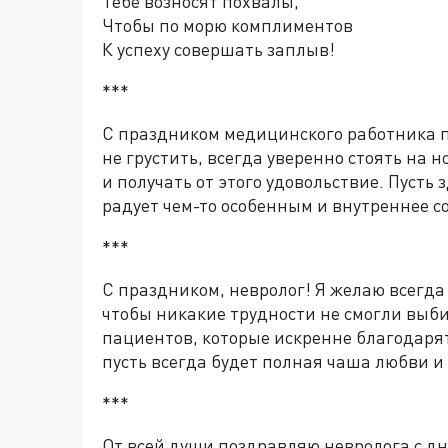
Тебе возносят похвалы,
Чтобы по морю комплиментов
К успеху совершать заплыв!
***
С праздником медицинского работника 
не грустить, всегда уверенно стоять на 
и получать от этого удовольствие. Пусть
радует чем-то особенным и внутреннее с
***
С праздником, невролог! Я желаю всегда
чтобы никакие трудности не смогли выби
пациентов, которые искренне благодарят
пусть всегда будет полная чаша любви и
***
От всей души поздравляю невролога с д