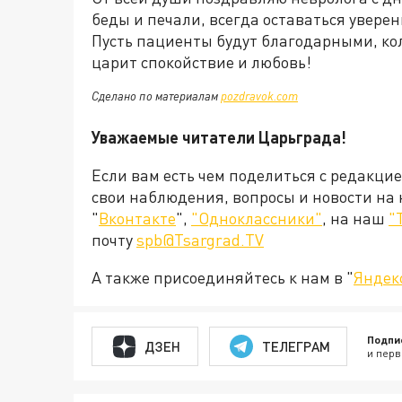
беды и печали, всегда оставаться увере
Пусть пациенты будут благодарными, ко
царит спокойствие и любовь!
Сделано по материалам
pozdravok.com
Уважаемые читатели Царьграда!
Если вам есть чем поделиться с редакци
свои наблюдения, вопросы и новости на
"
Вконтакте
",
"Одноклассники"
, на наш
"
почту
spb@Tsargrad.TV
А также присоединяйтесь к нам в "
Яндек
Подпи
ДЗЕН
ТЕЛЕГРАМ
и перв