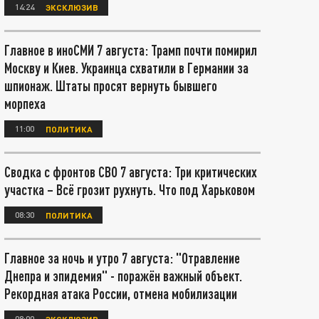
14:24
ЭКСКЛЮЗИВ
Главное в иноСМИ 7 августа: Трамп почти помирил
Москву и Киев. Украинца схватили в Германии за
шпионаж. Штаты просят вернуть бывшего
морпеха
11:00
ПОЛИТИКА
Сводка с фронтов СВО 7 августа: Три критических
участка – Всё грозит рухнуть. Что под Харьковом
08:30
ПОЛИТИКА
Главное за ночь и утро 7 августа: "Отравление
Днепра и эпидемия" - поражён важный объект.
Рекордная атака России, отмена мобилизации
08:00
ЭКСКЛЮЗИВ