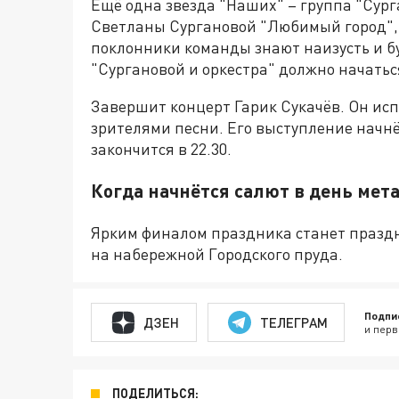
Ещё одна звезда "Наших" – группа "Сург
Светланы Сургановой "Любимый город", "
поклонники команды знают наизусть и бу
"Сургановой и оркестра" должно начаться
Завершит концерт Гарик Сукачёв. Он и
зрителями песни. Его выступление начнёт
закончится в 22.30.
Когда начнётся салют в день мет
Ярким финалом праздника станет праздн
на набережной Городского пруда.
Подпи
ДЗЕН
ТЕЛЕГРАМ
и перв
ПОДЕЛИТЬСЯ: